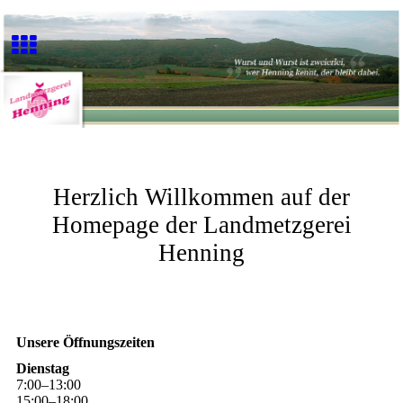
Herzlich Willkommen auf der
Homepage der Landmetzgerei
Henning
Unsere Öffnungszeiten
Dienstag
7
:
00
–
13
:
00
15
:
00
–
18
:
00