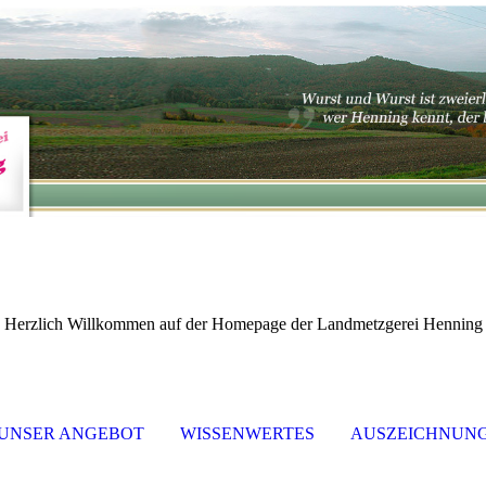
Herzlich Willkommen auf der Homepage der Landmetzgerei Henning
UNSER ANGEBOT
WISSENWERTES
AUSZEICHNUN